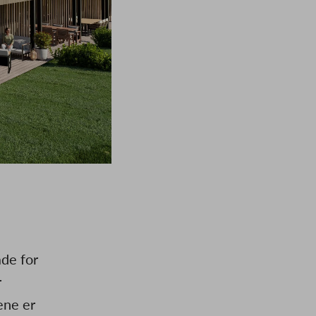
ade for
r
ene er