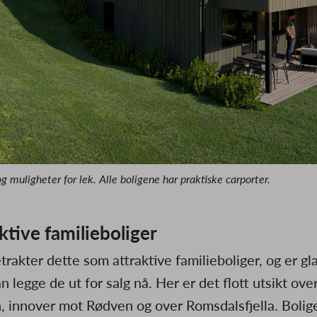
og muligheter for lek. Alle boligene har praktiske carporter.
ktive familieboliger
trakter dette som attraktive familieboliger, og er gl
an legge de ut for salg nå. Her er det flott utsikt ove
n, innover mot Rødven og over Romsdalsfjella. Bolig