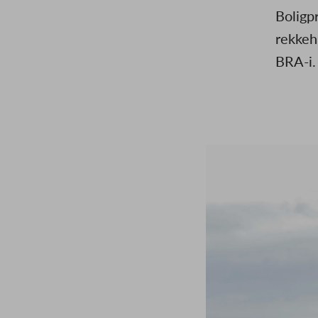
Boligp
rekkeh
BRA-i.