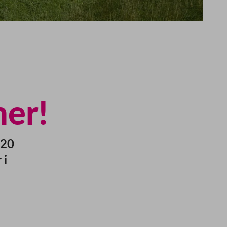
er!
 20
 i