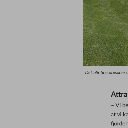
Det blir fine utesoner 
Attra
– Vi be
at vi k
fjorde