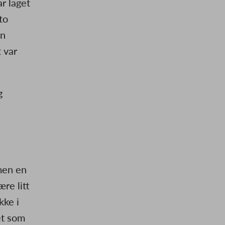
r laget
to
en
 var
g
men en
re litt
kke i
et som