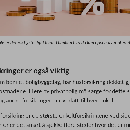
le er det viktigste. Sjekk med banken hva du kan oppnå av renteredu
kringer er også viktig
om bor i et boligbyggelag, har husforsikring dekket 
ostnadene. Eiere av privatbolig må sørge for dette s
g andre forsikringer er overlatt til hver enkelt.
forsikring er de største enkeltforsikringene ved sid
rfor er det smart å sjekke flere steder hvor det er m