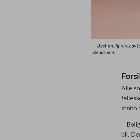
– Best mulig renteavta
Kvadsheim.
Forsi
Alle s
fellesk
Innbo o
– Bolig
bil. De