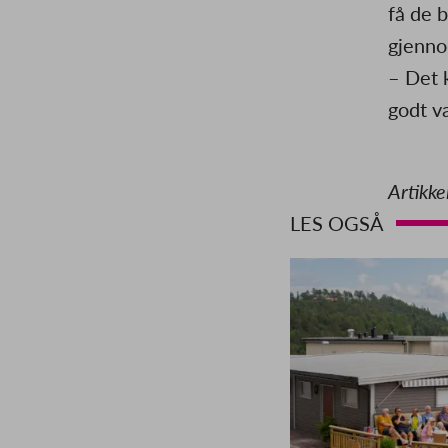
få de b
gjenno
– Det 
godt v
Artikke
LES OGSÅ