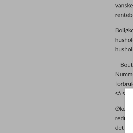
vanske
renteb
Boligk
hushol
hushold
– Bout
Nummer
forbru
så sto
Økonom
reduse
det vi