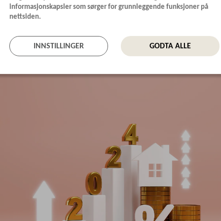
eduksjon. Det kan være at du gjennom boligbyggela
informasjonskapsler som sørger for grunnleggende funksjoner på
nettsiden.
fagforeningen har bedre rentebetingelser enn du klar
alene.
INNSTILLINGER
GODTA ALLE